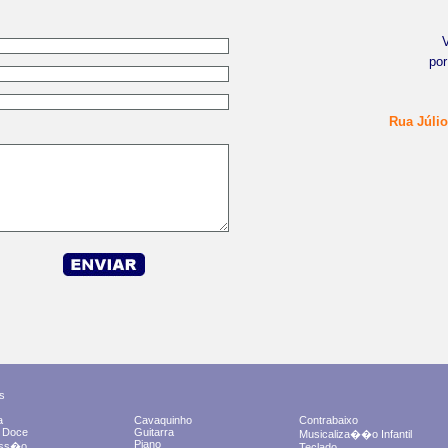
por
Rua Júlio
s
a
Cavaquinho
Contrabaixo
a Doce
Guitarra
Musicaliza��o Infantil
Piano
uss�o
Teclado